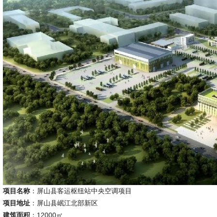
项目名称
：
屏山县客运枢纽站中央空调项目
项目地址
：
屏山县岷江北部新区
建筑面积
：12000㎡